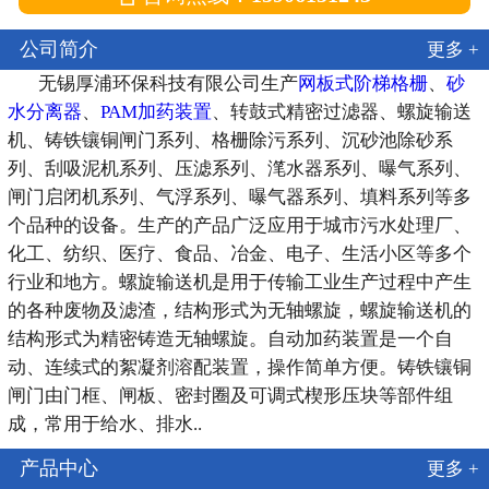
公司简介
更多 +
无锡厚浦环保科技有限公司生产
网板式阶梯格栅
、
砂
水分离器
、
PAM加药装置
、转鼓式精密过滤器、螺旋输送
机、铸铁镶铜闸门系列、格栅除污系列、沉砂池除砂系
列、刮吸泥机系列、压滤系列、滗水器系列、曝气系列、
闸门启闭机系列、气浮系列、曝气器系列、填料系列等多
个品种的设备。生产的产品广泛应用于城市污水处理厂、
化工、纺织、医疗、食品、冶金、电子、生活小区等多个
行业和地方。螺旋输送机是用于传输工业生产过程中产生
的各种废物及滤渣，结构形式为无轴螺旋，螺旋输送机的
结构形式为精密铸造无轴螺旋。自动加药装置是一个自
动、连续式的絮凝剂溶配装置，操作简单方便。铸铁镶铜
闸门由门框、闸板、密封圈及可调式楔形压块等部件组
成，常用于给水、排水..
产品中心
更多 +