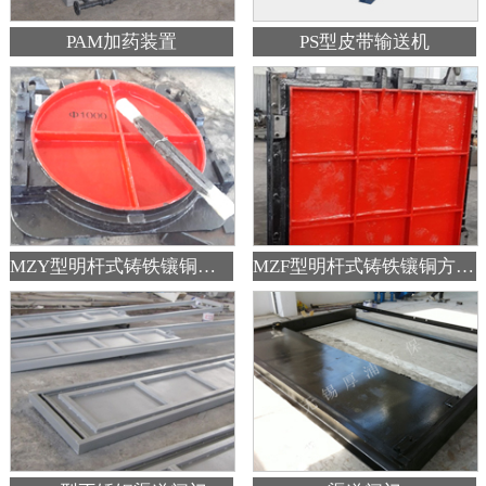
PAM加药装置
PS型皮带输送机
MZY型明杆式铸铁镶铜圆闸门
MZF型明杆式铸铁镶铜方闸门