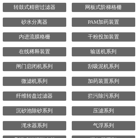
转鼓式精密过滤器
网板式阶梯格栅
砂水分离器
PAM加药装置
内进流膜格栅
干粉投加装置
在线稀释装置
输送机系列
闸门启闭机系列
刮吸泥机系列
微滤机系列
加药装置系列
纤维转盘过滤器
拦污除污系列
沉砂池除砂系列
压滤系列
滗水器系列
气浮系列