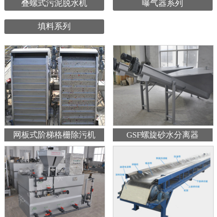
叠螺式污泥脱水机
曝气器系列
填料系列
网板式阶梯格栅除污机
GSF螺旋砂水分离器