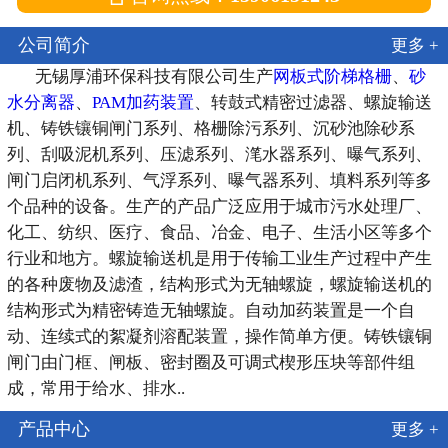
公司简介
更多 +
无锡厚浦环保科技有限公司生产
网板式阶梯格栅
、
砂
水分离器
、
PAM加药装置
、转鼓式精密过滤器、螺旋输送
机、铸铁镶铜闸门系列、格栅除污系列、沉砂池除砂系
列、刮吸泥机系列、压滤系列、滗水器系列、曝气系列、
闸门启闭机系列、气浮系列、曝气器系列、填料系列等多
个品种的设备。生产的产品广泛应用于城市污水处理厂、
化工、纺织、医疗、食品、冶金、电子、生活小区等多个
行业和地方。螺旋输送机是用于传输工业生产过程中产生
的各种废物及滤渣，结构形式为无轴螺旋，螺旋输送机的
结构形式为精密铸造无轴螺旋。自动加药装置是一个自
动、连续式的絮凝剂溶配装置，操作简单方便。铸铁镶铜
闸门由门框、闸板、密封圈及可调式楔形压块等部件组
成，常用于给水、排水..
产品中心
更多 +