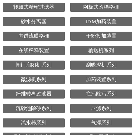
转鼓式精密过滤器
网板式阶梯格栅
砂水分离器
PAM加药装置
内进流膜格栅
干粉投加装置
在线稀释装置
输送机系列
闸门启闭机系列
刮吸泥机系列
微滤机系列
加药装置系列
纤维转盘过滤器
拦污除污系列
沉砂池除砂系列
压滤系列
滗水器系列
气浮系列