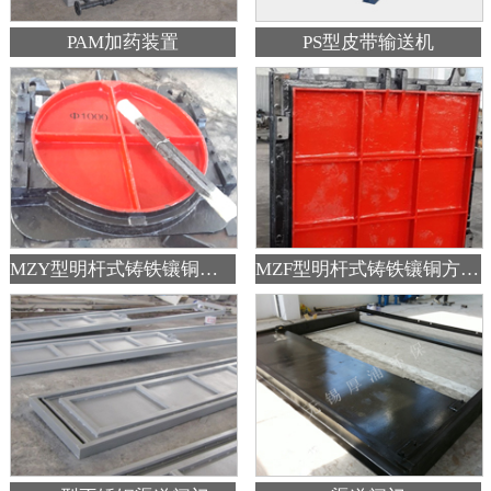
PAM加药装置
PS型皮带输送机
MZY型明杆式铸铁镶铜圆闸门
MZF型明杆式铸铁镶铜方闸门