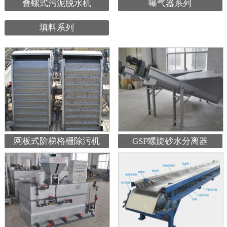
叠螺式污泥脱水机
曝气器系列
填料系列
网板式阶梯格栅除污机
GSF螺旋砂水分离器