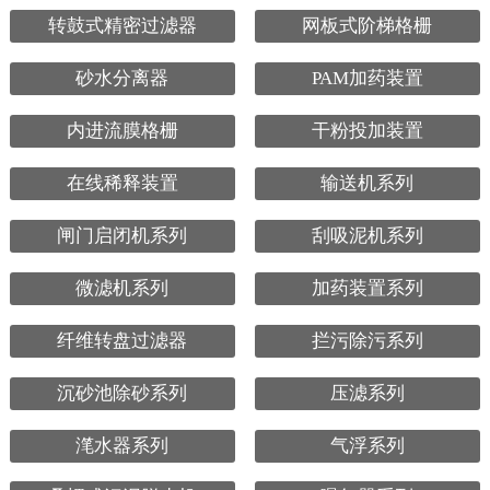
转鼓式精密过滤器
网板式阶梯格栅
砂水分离器
PAM加药装置
内进流膜格栅
干粉投加装置
在线稀释装置
输送机系列
闸门启闭机系列
刮吸泥机系列
微滤机系列
加药装置系列
纤维转盘过滤器
拦污除污系列
沉砂池除砂系列
压滤系列
滗水器系列
气浮系列