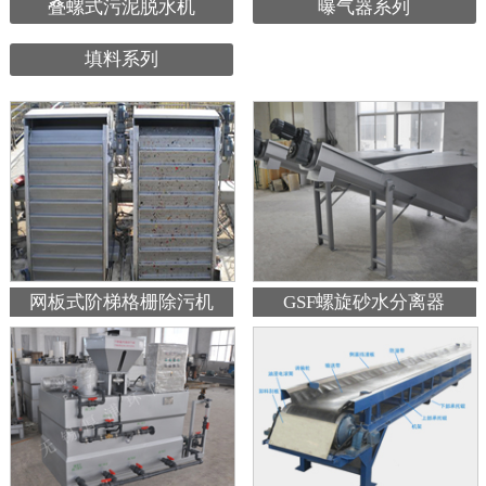
叠螺式污泥脱水机
曝气器系列
填料系列
网板式阶梯格栅除污机
GSF螺旋砂水分离器