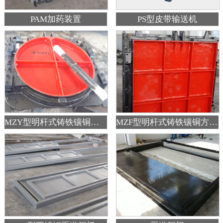
PAM加药装置
PS型皮带输送机
MZY型明杆式铸铁镶铜圆闸门
MZF型明杆式铸铁镶铜方闸门