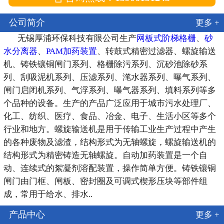
公司简介
更多 +
无锡厚浦环保科技有限公司生产
网板式阶梯格栅
、
砂
水分离器
、
PAM加药装置
、转鼓式精密过滤器、螺旋输送
机、铸铁镶铜闸门系列、格栅除污系列、沉砂池除砂系
列、刮吸泥机系列、压滤系列、滗水器系列、曝气系列、
闸门启闭机系列、气浮系列、曝气器系列、填料系列等多
个品种的设备。生产的产品广泛应用于城市污水处理厂、
化工、纺织、医疗、食品、冶金、电子、生活小区等多个
行业和地方。螺旋输送机是用于传输工业生产过程中产生
的各种废物及滤渣，结构形式为无轴螺旋，螺旋输送机的
结构形式为精密铸造无轴螺旋。自动加药装置是一个自
动、连续式的絮凝剂溶配装置，操作简单方便。铸铁镶铜
闸门由门框、闸板、密封圈及可调式楔形压块等部件组
成，常用于给水、排水..
产品中心
更多 +