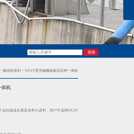
>
输送机系列
>
WLSY型无轴螺旋输送压榨一体机
一体机
了达到输送长度及多料斗进料，用户可选用WLSY