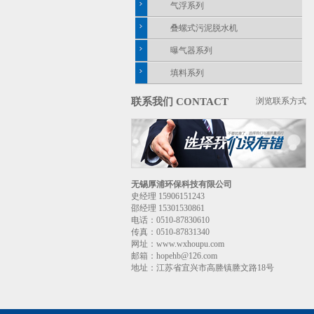
气浮系列
叠螺式污泥脱水机
曝气器系列
填料系列
联系我们 CONTACT
浏览联系方式
无锡厚浦环保科技有限公司
史经理 15906151243
邵经理 15301530861
电话：0510-87830610
传真：0510-87831340
网址：www.wxhoupu.com
邮箱：hopehb@126.com
地址：江苏省宜兴市高塍镇塍文路18号