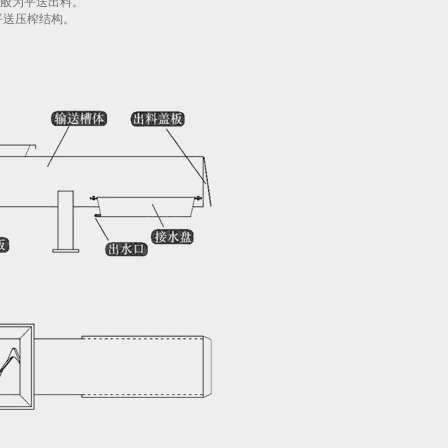
般为平送出料。
平送压榨结构。