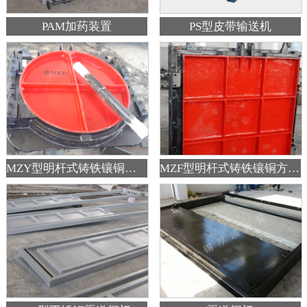
PAM加药装置
PS型皮带输送机
MZY型明杆式铸铁镶铜圆闸门
MZF型明杆式铸铁镶铜方闸门