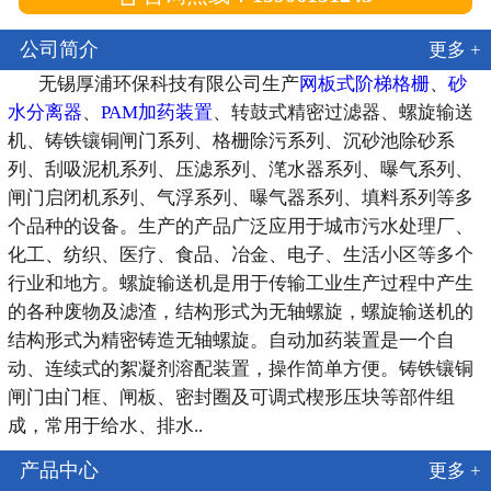
公司简介
更多 +
无锡厚浦环保科技有限公司生产
网板式阶梯格栅
、
砂
水分离器
、
PAM加药装置
、转鼓式精密过滤器、螺旋输送
机、铸铁镶铜闸门系列、格栅除污系列、沉砂池除砂系
列、刮吸泥机系列、压滤系列、滗水器系列、曝气系列、
闸门启闭机系列、气浮系列、曝气器系列、填料系列等多
个品种的设备。生产的产品广泛应用于城市污水处理厂、
化工、纺织、医疗、食品、冶金、电子、生活小区等多个
行业和地方。螺旋输送机是用于传输工业生产过程中产生
的各种废物及滤渣，结构形式为无轴螺旋，螺旋输送机的
结构形式为精密铸造无轴螺旋。自动加药装置是一个自
动、连续式的絮凝剂溶配装置，操作简单方便。铸铁镶铜
闸门由门框、闸板、密封圈及可调式楔形压块等部件组
成，常用于给水、排水..
产品中心
更多 +