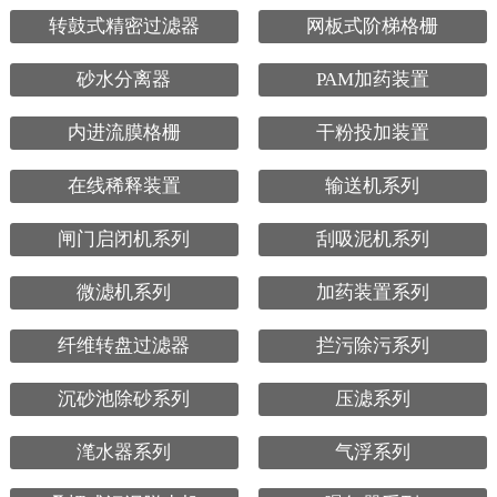
转鼓式精密过滤器
网板式阶梯格栅
砂水分离器
PAM加药装置
内进流膜格栅
干粉投加装置
在线稀释装置
输送机系列
闸门启闭机系列
刮吸泥机系列
微滤机系列
加药装置系列
纤维转盘过滤器
拦污除污系列
沉砂池除砂系列
压滤系列
滗水器系列
气浮系列