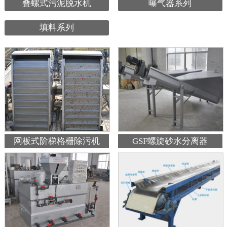
叠螺式污泥脱水机
曝气器系列
填料系列
网板式阶梯格栅除污机
GSF螺旋砂水分离器