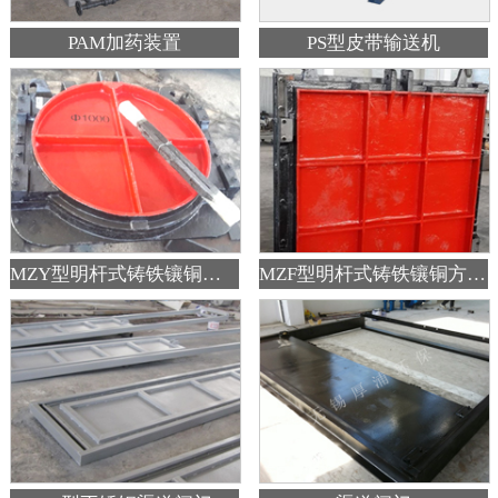
PAM加药装置
PS型皮带输送机
MZY型明杆式铸铁镶铜圆闸门
MZF型明杆式铸铁镶铜方闸门