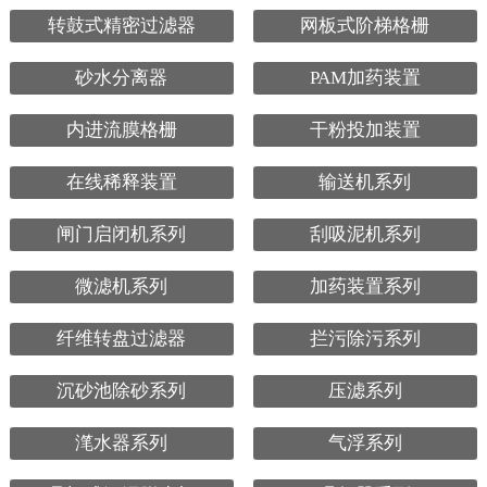
转鼓式精密过滤器
网板式阶梯格栅
砂水分离器
PAM加药装置
内进流膜格栅
干粉投加装置
在线稀释装置
输送机系列
闸门启闭机系列
刮吸泥机系列
微滤机系列
加药装置系列
纤维转盘过滤器
拦污除污系列
沉砂池除砂系列
压滤系列
滗水器系列
气浮系列