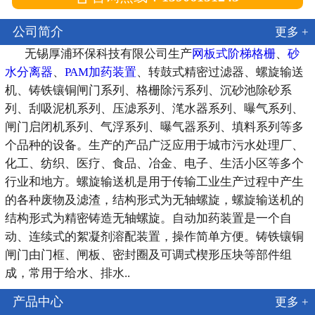
公司简介
更多 +
无锡厚浦环保科技有限公司生产
网板式阶梯格栅
、
砂
水分离器
、
PAM加药装置
、转鼓式精密过滤器、螺旋输送
机、铸铁镶铜闸门系列、格栅除污系列、沉砂池除砂系
列、刮吸泥机系列、压滤系列、滗水器系列、曝气系列、
闸门启闭机系列、气浮系列、曝气器系列、填料系列等多
个品种的设备。生产的产品广泛应用于城市污水处理厂、
化工、纺织、医疗、食品、冶金、电子、生活小区等多个
行业和地方。螺旋输送机是用于传输工业生产过程中产生
的各种废物及滤渣，结构形式为无轴螺旋，螺旋输送机的
结构形式为精密铸造无轴螺旋。自动加药装置是一个自
动、连续式的絮凝剂溶配装置，操作简单方便。铸铁镶铜
闸门由门框、闸板、密封圈及可调式楔形压块等部件组
成，常用于给水、排水..
产品中心
更多 +