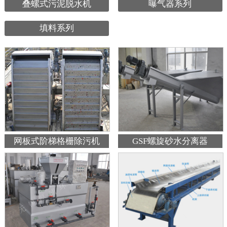
叠螺式污泥脱水机
曝气器系列
填料系列
网板式阶梯格栅除污机
GSF螺旋砂水分离器